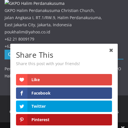
GKPO Halim Perdanakusuma Christian Church,
Jalan Angkasa I, RT.1/RW.9, Halim Perdanakusuma,
East Jakarta City, Jakarta, Indonesia
poukhalim@yahoo.co.id
+62 21 8009179
+62 21 8009179
Share This
QRIS GKPO Halim
Share this post with your friends!
Persembahan / Perpuluhan dapat discan melalui QRIS GKPO
Halim
Like
Facebook
Twitter
Copyright © 2026
GKPO Halim Perdanakusuma
. All rights
reserved.
Pinterest
Share This