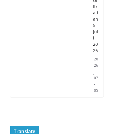
ta
Ib
ad
ah
5
Jul
i
20
26
20
26
-
07
-
05
Translate