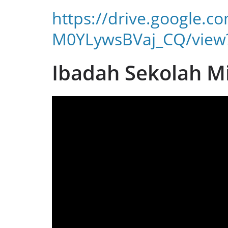
https://drive.google.c
M0YLywsBVaj_CQ/view
Ibadah Sekolah M