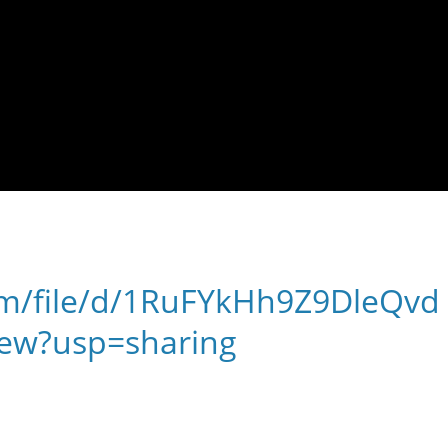
com/file/d/1RuFYkHh9Z9DleQvd
ew?usp=sharing