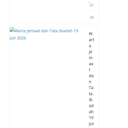
07
-
26
W
art
a
Je
m
aa
t
da
n
Ta
ta
Ib
ad
ah
19
Jul