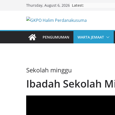
Skip
Latest:
Thursday, August 6, 2026
to
content
PENGUMUMAN
WARTA JEMAAT
Sekolah minggu
Ibadah Sekolah M