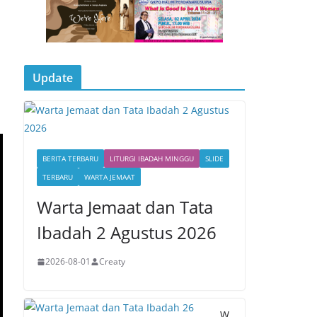
Update
BERITA TERBARU
LITURGI IBADAH MINGGU
SLIDE
TERBARU
WARTA JEMAAT
Warta Jemaat dan Tata
Ibadah 2 Agustus 2026
2026-08-01
Creaty
W