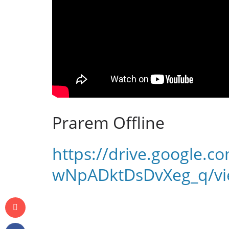
Prarem Offline
https://drive.google.
wNpADktDsDvXeg_q/vi