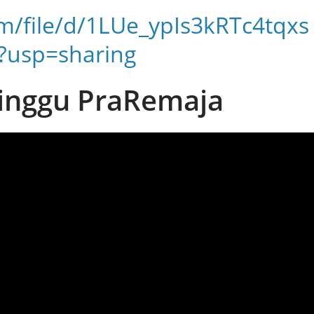
om/file/d/1LUe_ypIs3kRTc4tqxs
?usp=sharing
inggu PraRemaja