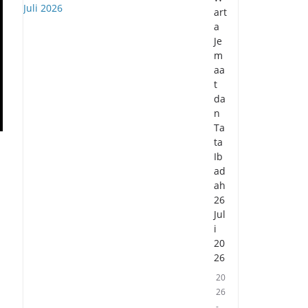
art
a
Je
m
aa
t
da
n
Ta
ta
Ib
ad
ah
26
Jul
i
20
26
20
26
-