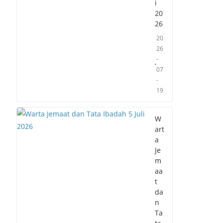
i
20
26
20
26
-
07
-
19
W
art
a
Je
m
aa
t
da
n
Ta