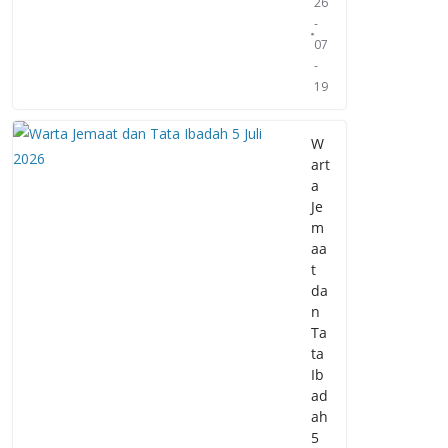
26
-
07
-
19
W
art
a
Je
m
aa
t
da
n
Ta
ta
Ib
ad
ah
5