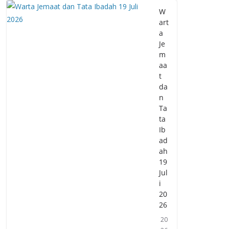
W
art
a
Je
m
aa
t
da
n
Ta
ta
Ib
ad
ah
19
Jul
i
20
26
20