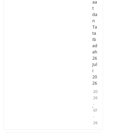
aa
t
da
n
Ta
ta
Ib
ad
ah
26
Jul
i
20
26
20
26
-
07
-
26