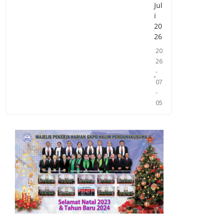
Jul
i
20
26
20
26
-
07
-
05