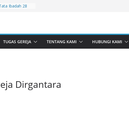
Tata Ibadah 28
Tata Ibadah 2
Tata Ibadah 26
Tata Ibadah 19
TUGAS GEREJA
TENTANG KAMI
HUBUNGI KAMI
ata Ibadah 5 Juli
ja Dirgantara