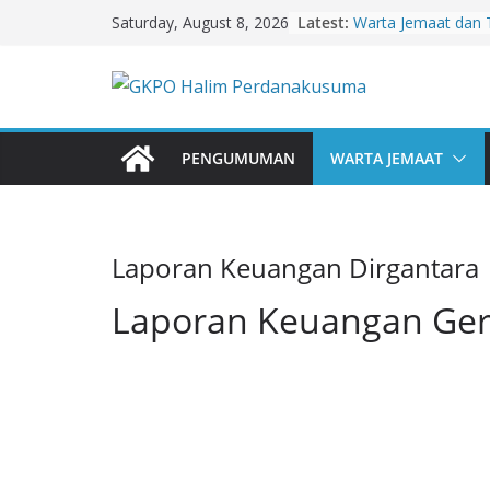
Skip
Latest:
Warta Jemaat dan 
Saturday, August 8, 2026
to
Juni 2026
Warta Jemaat dan 
content
Agustus 2026
Warta Jemaat dan 
Juli 2026
Warta Jemaat dan 
PENGUMUMAN
WARTA JEMAAT
Juli 2026
Warta Jemaat dan T
2026
Laporan Keuangan Dirgantara
Laporan Keuangan Gere