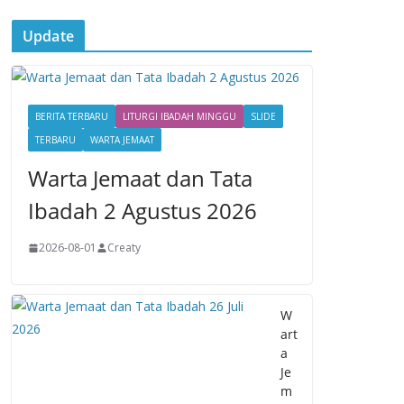
Update
BERITA TERBARU
LITURGI IBADAH MINGGU
SLIDE
TERBARU
WARTA JEMAAT
Warta Jemaat dan Tata
Ibadah 2 Agustus 2026
2026-08-01
Creaty
W
art
a
Je
m