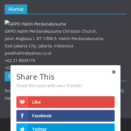
Alamat
GKPO Halim Perdanakusuma Christian Church,
Jalan Angkasa I, RT.1/RW.9, Halim Perdanakusuma,
East Jakarta City, Jakarta, Indonesia
poukhalim@yahoo.co.id
+62 21 8009179
+62 21 8009179
Share This
QRIS GKPO Halim
Share this post with your friends!
Persembahan / Perpuluhan dapat discan melalui QRIS GKPO
Halim
Like
Facebook
Twitter