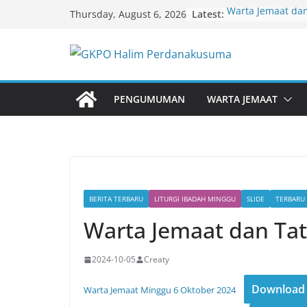
Skip
Latest:
Warta Jemaat dan
Thursday, August 6, 2026
to
Agustus 2026
Warta Jemaat dan
content
Juli 2026
Warta Jemaat dan
Juli 2026
Warta Jemaat dan
PENGUMUMAN
WARTA JEMAAT
Juli 2026
Warta Jemaat dan
Juni 2026
BERITA TERBARU
LITURGI IBADAH MINGGU
SLIDE
TERBARU
Warta Jemaat dan Tat
2024-10-05
Creaty
Download
Warta Jemaat Minggu 6 Oktober 2024