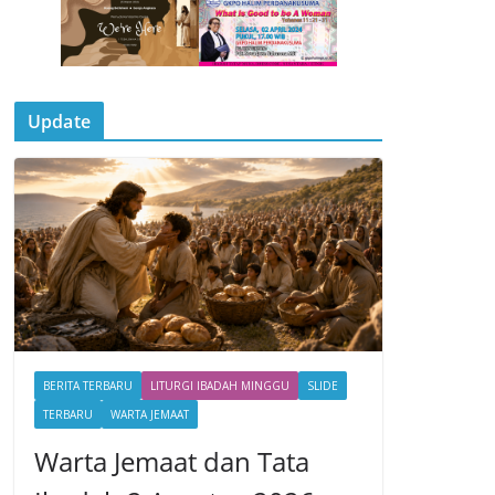
Update
BERITA TERBARU
LITURGI IBADAH MINGGU
SLIDE
TERBARU
WARTA JEMAAT
Warta Jemaat dan Tata