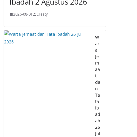
Ibadah 2 Agustus 2026
2026-08-01
Creaty
W
art
a
Je
m
aa
t
da
n
Ta
ta
Ib
ad
ah
26
Jul