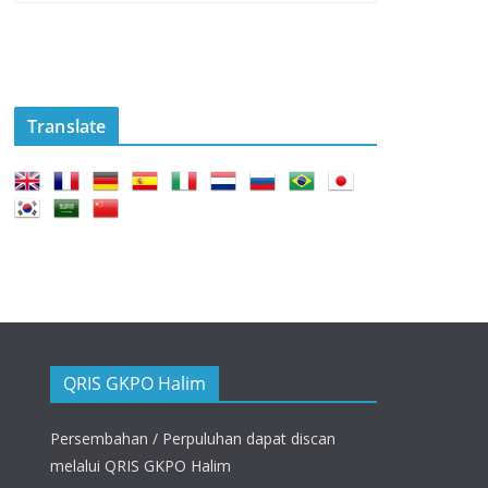
Translate
QRIS GKPO Halim
Persembahan / Perpuluhan dapat discan
melalui QRIS GKPO Halim