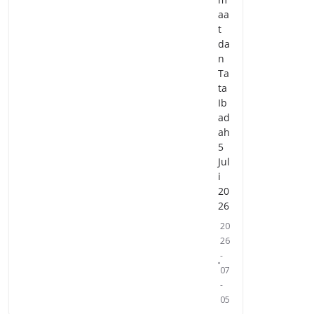
aa
t
da
n
Ta
ta
Ib
ad
ah
5
Jul
i
20
26
20
26
-
07
-
05