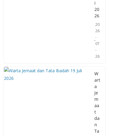
i
20
26
20
26
-
07
-
26
W
art
a
Je
m
aa
t
da
n
Ta