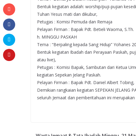
Bentuk kegiatan adalah: worship/puji-pujian kesed
Tuhan Yesus mati dan dikubur,
Petugas : Komisi Pemuda dan Remaja
Pelayan Firman : Bapak Pdt. Betieli Waoma, S.Th.
h. MINGGU PASKAH
Tema : “Berpaling kepada Sang Hidup” Yohanes 20 
Bentuk kegiatan Ibadah dan Perayaan Paskah, puji
atau live),
Petugas : Komisi Bapak, Sambutan dari Ketua U
kegiatan Sepekan Jelang Paskah.
Pelayan Firman : Bapak Pdt. Daniel Albert Tobing, 
Demikian rangkaian kegiatan SEPEKAN JELANG P
seluruh Jemaat dan pemberitahuan ini merupakan
Warta Jemaat & Tata Ibadah Minggu, 21 Ma