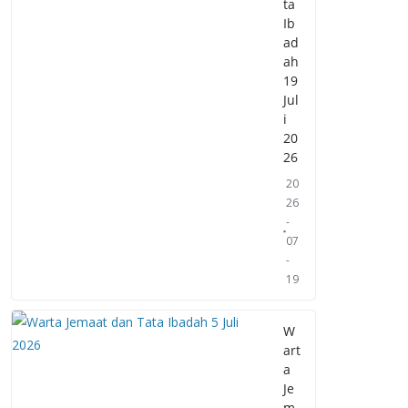
ta
Ib
ad
ah
19
Jul
i
20
26
20
26
-
07
-
19
W
art
a
Je
m