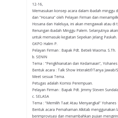
12-16,
Memasukan konsep acara dalam ibadah minggu dal
dan ”Hosana” oleh Pelayan Firman dan menampilk
Hosana dan Haleluya, ini akan mengawali atau di 
Renungan ibadah Minggu Palem. Selanjutnya ak
untuk memasuki kegiatan Sepekan Jelang Paskah.
GKPO Halim P.
Pelayan Firman : Bapak Pdt. Betieli Waoma. S.Th.
b. SENIN
Tema : “Pengkhianatan dan Kedamaian”, Yohanes 
Bentuk acara : Talk Show Interaktif/Tanya Jaw
Meet sesuai Tema.
Petugas adalah Komisi Perempuan.
Pelayan Firman : Bapak Pdt. Jimmy Steven Sundala
c. SELASA
Tema : “Memilih Taat Atau Menyangkal” Yohanes 1
Bentuk acara Pemahaman Alkitab menggunakan 
berimprovisasi dan menambahkan pujian mengirin