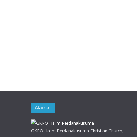
Alamat
GKPO Halim Perdanakusuma Christian Church,