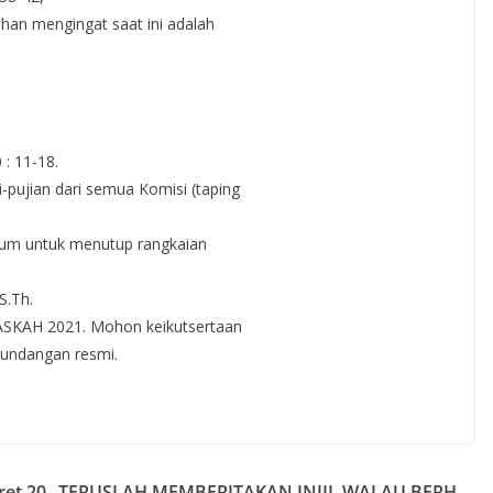
ihan mengingat saat ini adalah
: 11-18.
-pujian dari semua Komisi (taping
mum untuk menutup rangkaian
S.Th.
ASKAH 2021. Mohon keikutsertaan
 undangan resmi.
ret 20
TERUSLAH MEMBERITAKAN INJIL WALAU BERH