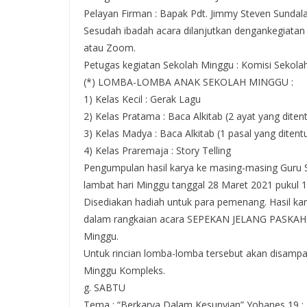
Pelayan Firman : Bapak Pdt. Jimmy Steven Sundala
Sesudah ibadah acara dilanjutkan dengankegiatan
atau Zoom.
Petugas kegiatan Sekolah Minggu : Komisi Sekola
(*) LOMBA-LOMBA ANAK SEKOLAH MINGGU :
1) Kelas Kecil : Gerak Lagu
2) Kelas Pratama : Baca Alkitab (2 ayat yang diten
3) Kelas Madya : Baca Alkitab (1 pasal yang ditent
4) Kelas Praremaja : Story Telling
Pengumpulan hasil karya ke masing-masing Guru 
lambat hari Minggu tanggal 28 Maret 2021 pukul 1
Disediakan hadiah untuk para pemenang. Hasil ka
dalam rangkaian acara SEPEKAN JELANG PASKAH 2
Minggu.
Untuk rincian lomba-lomba tersebut akan disampa
Minggu Kompleks.
g. SABTU
Tema : “Berkarya Dalam Kesunyian” Yohanes 19 : 