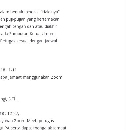
am bentuk exposisi ”Haleluya”
an puji-pujian yang bertemakan
tengah-tengah dan atau diakhir
an ada Sambutan Ketua Umum
 Petugas sesuai dengan Jadwal
18 : 1-11
ab/Sapa Jemaat menggunakan Zoom
ngi, S.Th.
8 : 12-27,
layanan Zoom Meet, petugas
gi PA serta dapat mengajak jemaat