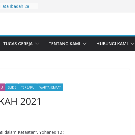
Tata Ibadah 28
Tata Ibadah 2
Tata Ibadah 26
Tata Ibadah 19
TUGAS GEREJA
TENTANG KAMI
HUBUNGI KAMI
ata Ibadah 5 Juli
GU
SLIDE
TERBARU
WARTA JEMAAT
KAH 2021
ti dalam Ketaatan”. Yohanes 12 :