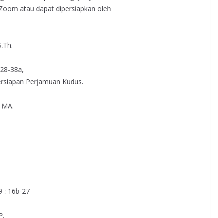
Zoom atau dapat dipersiapkan oleh
.Th.
 28-38a,
ersiapan Perjamuan Kudus.
, MA.
9 : 16b-27
P.