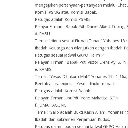
mengajukan pertanyaan-pertanyaan melalui Chat 
Komisi PSMG atau Komisi Bapak.
Petugas adalah Komisi PSMG.
PelayanFirman : Bapak Pdt. Daniel Albert Tobing, S
d. RABU
Tema : “Hidup sesuai Firman Tuhan” Yohanes 18 :
Ibadah Keluarga dan dilanjutkan dengan Ibadah P
Petugas sesuai Jadwal GKPO Halim P.
Pelayan Firman : Bapak Pdt. Victor Erens Ay, S.Th.
e. KAMIS
Tema : “Yesus Dihukum Mati” Yohanes 19 : 1-16a,
Bentuk acara exposisi Yesus dihukum mati,
Petugas adalah Komisi Bapak.
Pelayan Firman : IbuPdt. Irene Makatita, S.Th.
f. JUMAT AGUNG
Tema : “Salib adalah Bukti Kasih Allah”, Yohanes 1
Ibadah dan Sakramen Perjamuan Kudus,
Petugas dalam ibadah sesuai Jadwal GKPO Halim 