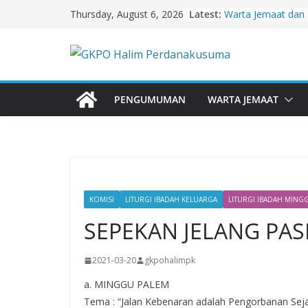
Skip
Latest:
Warta Jemaat dan 
Thursday, August 6, 2026
to
Juni 2026
Warta Jemaat dan 
content
Agustus 2026
Warta Jemaat dan 
Juli 2026
Warta Jemaat dan 
PENGUMUMAN
WARTA JEMAAT
Juli 2026
Warta Jemaat dan T
2026
KOMISI
LITURGI IBADAH KELUARGA
LITURGI IBADAH MING
SEPEKAN JELANG PAS
2021-03-20
gkpohalimpk
a. MINGGU PALEM
Tema : “Jalan Kebenaran adalah Pengorbanan Seja