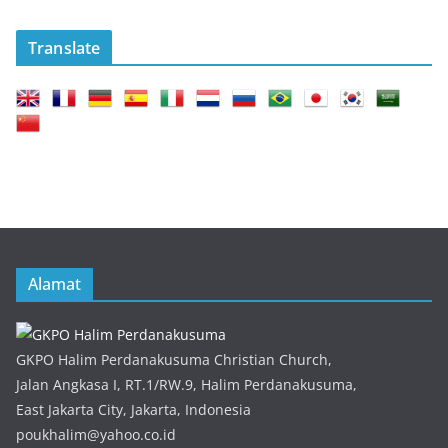
Translate
Alamat
GKPO Halim Perdanakusuma Christian Church,
Jalan Angkasa I, RT.1/RW.9, Halim Perdanakusuma,
East Jakarta City, Jakarta, Indonesia
poukhalim@yahoo.co.id