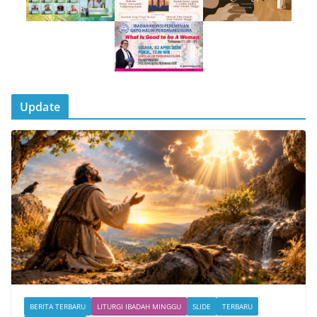
Update
BERITA TERBARU
LITURGI IBADAH MINGGU
SLIDE
TERBARU