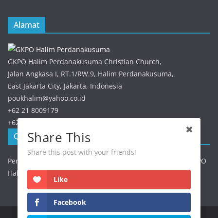
Alamat
GKPO Halim Perdanakusuma Christian Church,
Jalan Angkasa I, RT.1/RW.9, Halim Perdanakusuma,
East Jakarta City, Jakarta, Indonesia
poukhalim@yahoo.co.id
+62 21 8009179
+62 21 8009179
Share This
QRIS GKPO Halim
Share this post with your friends!
Persembahan / Perpuluhan dapat discan melalui QRIS GKPO
Halim
Like
Facebook