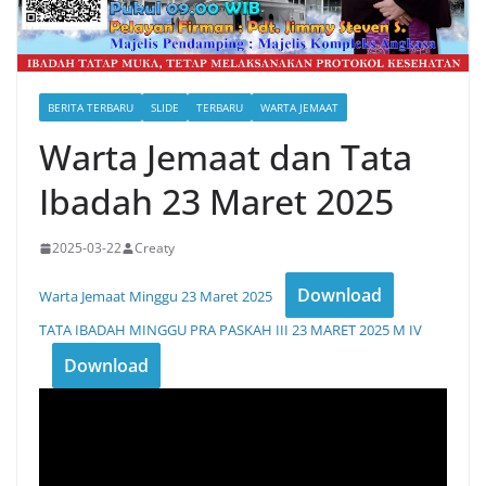
BERITA TERBARU
SLIDE
TERBARU
WARTA JEMAAT
Warta Jemaat dan Tata
Ibadah 23 Maret 2025
2025-03-22
Creaty
Download
Warta Jemaat Minggu 23 Maret 2025
TATA IBADAH MINGGU PRA PASKAH III 23 MARET 2025 M IV
Download