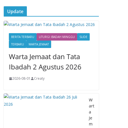
Update
BERITA TERBARU
LITURGI IBADAH MINGGU
SLIDE
TERBARU
WARTA JEMAAT
Warta Jemaat dan Tata
Ibadah 2 Agustus 2026
2026-08-01
Creaty
W
art
a
Je
m