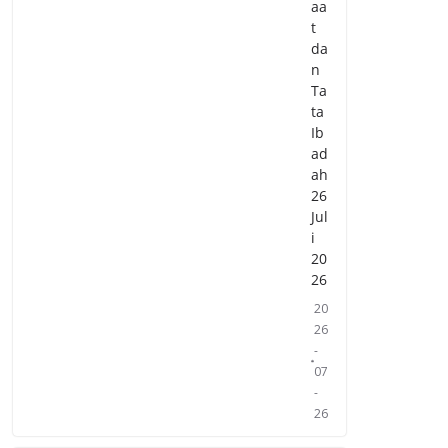
aa
t
da
n
Ta
ta
Ib
ad
ah
26
Jul
i
20
26
20
26
-
07
-
26