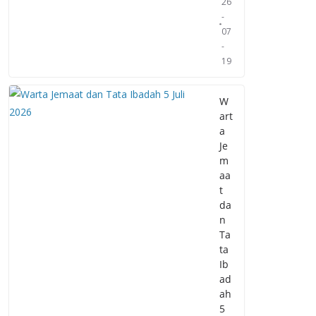
26
-
07
-
19
W
art
a
Je
m
aa
t
da
n
Ta
ta
Ib
ad
ah
5