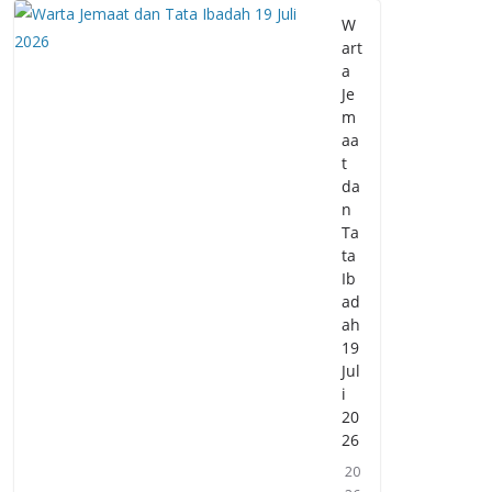
W
art
a
Je
m
aa
t
da
n
Ta
ta
Ib
ad
ah
19
Jul
i
20
26
20