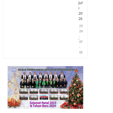
Jul
i
20
26
20
26
-
07
-
05