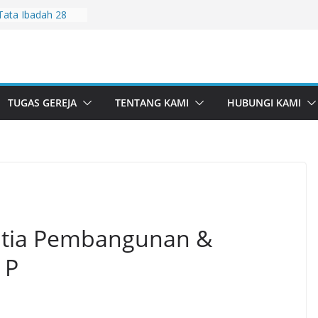
Tata Ibadah 28
Tata Ibadah 2
Tata Ibadah 26
Tata Ibadah 19
TUGAS GEREJA
TENTANG KAMI
HUBUNGI KAMI
ata Ibadah 5 Juli
nitia Pembangunan &
 P