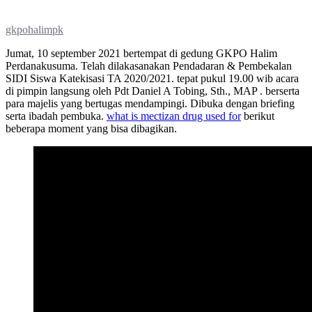
gkpohalimpk
Jumat, 10 september 2021 bertempat di gedung GKPO Halim
Perdanakusuma. Telah dilakasanakan Pendadaran & Pembekalan
SIDI Siswa Katekisasi TA 2020/2021. tepat pukul 19.00 wib acara
di pimpin langsung oleh Pdt Daniel A Tobing, Sth., MAP . berserta
para majelis yang bertugas mendampingi. Dibuka dengan briefing
serta ibadah pembuka.
what is mectizan drug used for
berikut
beberapa moment yang bisa dibagikan.