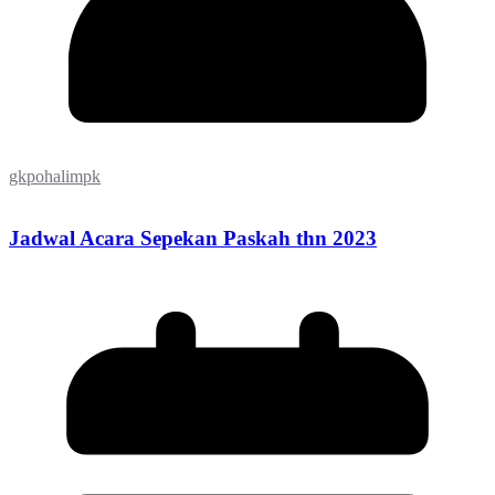
gkpohalimpk
Jadwal Acara Sepekan Paskah thn 2023