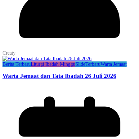
Creaty
Berita Terbaru
Liturgi Ibadah Minggu
Slide
Terbaru
Warta Jemaat
Warta Jemaat dan Tata Ibadah 26 Juli 2026