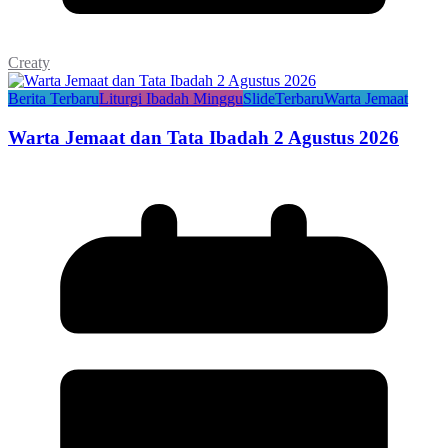
Creaty
Berita Terbaru
Liturgi Ibadah Minggu
Slide
Terbaru
Warta Jemaat
Warta Jemaat dan Tata Ibadah 2 Agustus 2026