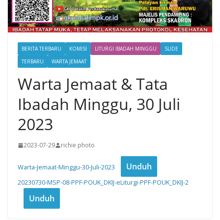
BERITA TERBARU
KOMISI
LITURGI IBADAH MINGGU
SLIDE
TERBARU
WARTA JEMAAT
Warta Jemaat & Tata
Ibadah Minggu, 30 Juli
2023
2023-07-29
richie photo
Unduh
Warta-Jemaat-Minggu-30-Juli-2023
20230730-MSP-08-PPF-POUK_DKIJ-eLiturgi-PPF-POUK_DKIJ-2
Unduh