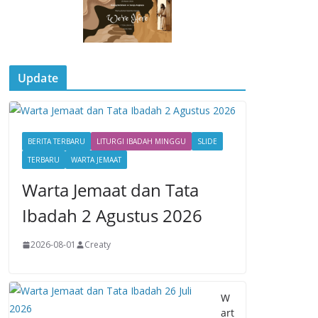
Update
BERITA TERBARU
LITURGI IBADAH MINGGU
SLIDE
TERBARU
WARTA JEMAAT
Warta Jemaat dan Tata
Ibadah 2 Agustus 2026
2026-08-01
Creaty
W
art