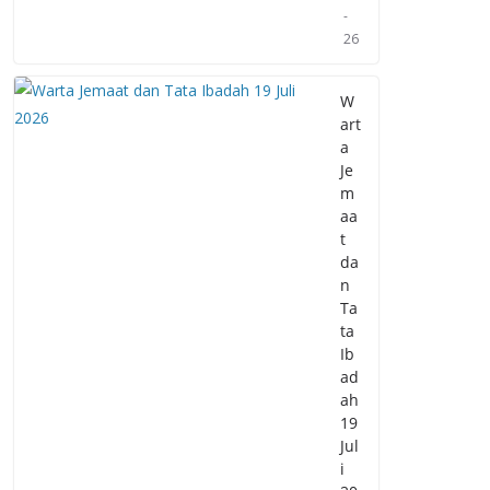
-
26
W
art
a
Je
m
aa
t
da
n
Ta
ta
Ib
ad
ah
19
Jul
i