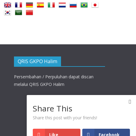
QRIS GKPO Halim
Persembahan / Perpuluhan dapat discan
melalui QRIS GKPO Halim
Share This
Share this post with your friends!
Like
Facebook