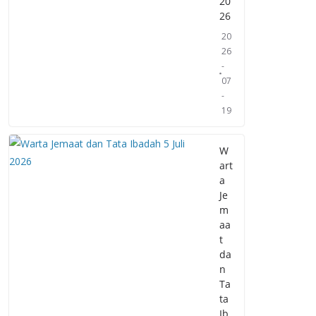
20
26
20
26
-
07
-
19
W
art
a
Je
m
aa
t
da
n
Ta
ta
Ib