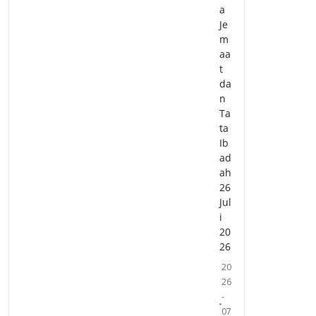
a
Je
m
aa
t
da
n
Ta
ta
Ib
ad
ah
26
Jul
i
20
26
20
26
-
07