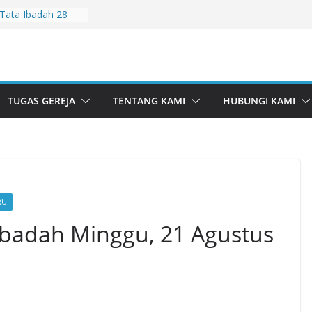
Tata Ibadah 28
Tata Ibadah 2
Tata Ibadah 26
Tata Ibadah 19
TUGAS GEREJA
TENTANG KAMI
HUBUNGI KAMI
ata Ibadah 5 Juli
RU
Ibadah Minggu, 21 Agustus