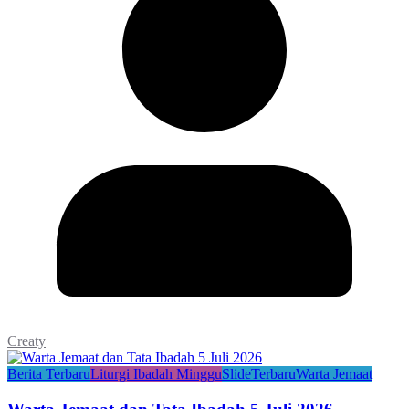
Creaty
Berita Terbaru
Liturgi Ibadah Minggu
Slide
Terbaru
Warta Jemaat