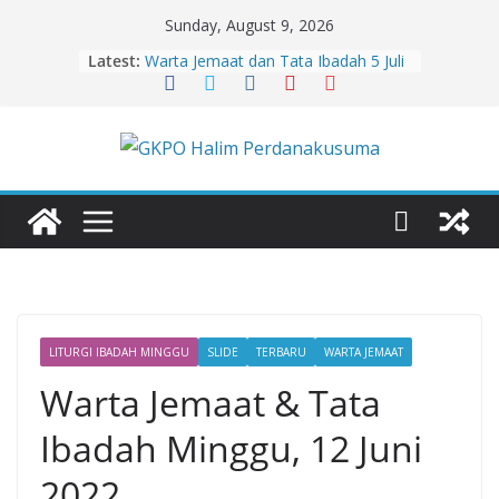
Skip
Sunday, August 9, 2026
to
Latest:
Warta Jemaat dan Tata Ibadah 5 Juli
content
2026
Warta Jemaat dan Tata Ibadah 9
Agustus 2026
Warta Jemaat dan Tata Ibadah 2
Agustus 2026
Warta Jemaat dan Tata Ibadah 26
Juli 2026
Warta Jemaat dan Tata Ibadah 19
Juli 2026
LITURGI IBADAH MINGGU
SLIDE
TERBARU
WARTA JEMAAT
Warta Jemaat & Tata
Ibadah Minggu, 12 Juni
2022.