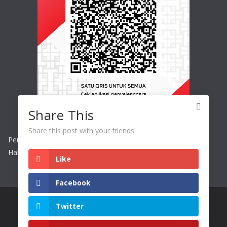
Share This
Share this post with your friends!
Persembahan / Perpuluhan dapat discan melalui QRIS GKPO
Halim
Like
Facebook
Twitter
Copyright © 2026
GKPO Halim Perdanakusuma
. All rights