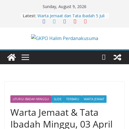
Skip
Sunday, August 9, 2026
to
Latest:
Warta Jemaat dan Tata Ibadah 5 Juli
content
2026
Warta Jemaat dan Tata Ibadah 9
Agustus 2026
Warta Jemaat dan Tata Ibadah 2
Agustus 2026
Warta Jemaat dan Tata Ibadah 26
Juli 2026
Warta Jemaat dan Tata Ibadah 19
Juli 2026
LITURGI IBADAH MINGGU
SLIDE
TERBARU
WARTA JEMAAT
Warta Jemaat & Tata
Ibadah Minggu, 03 April