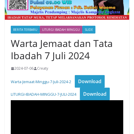
BERITA TERBARU
LITURGI IBADAH MINGGU
SLIDE
Warta Jemaat dan Tata
Ibadah 7 Juli 2024
2024-07-06
Creaty
Download
Warta-Jemaat-Minggu-7-Juli-2024-2
Download
LITURGI-IBADAH-MINGGU-7-JULI-2024