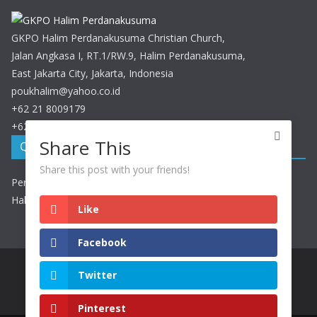
GKPO Halim Perdanakusuma Christian Church,
Jalan Angkasa I, RT.1/RW.9, Halim Perdanakusuma,
East Jakarta City, Jakarta, Indonesia
poukhalim@yahoo.co.id
+62 21 8009179
+62 21 8009179
Share This
QRIS GKPO Halim
Share this post with your friends!
Persembahan / Perpuluhan dapat discan melalui QRIS GKPO
Halim
Like
Facebook
Twitter
Copyright © 2026
GKPO Halim Perdanakusuma
. All rights
reserved.
Pinterest