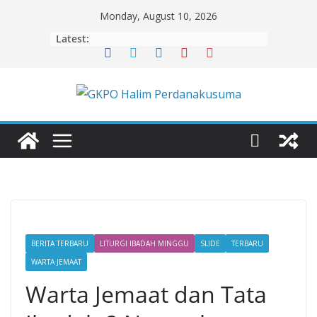
Skip
Monday, August 10, 2026
to
Latest:
content
BERITA TERBARU
LITURGI IBADAH MINGGU
SLIDE
TERBARU
WARTA JEMAAT
Warta Jemaat dan Tata