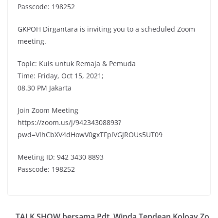
Passcode: 198252
GKPOH Dirgantara is inviting you to a scheduled Zoom
meeting.
Topic: Kuis untuk Remaja & Pemuda
Time: Friday, Oct 15, 2021;
08.30 PM Jakarta
Join Zoom Meeting
https://zoom.us/j/94234308893?
pwd=VlhCbXV4dHowV0gxTFplVGJROUs5UT09
Meeting ID: 942 3430 8893
Passcode: 198252
TALK SHOW bersama Pdt. Winda Tendean Koloay Zo