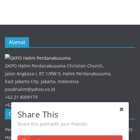
Alamat
GKPO Halim Perdanakusuma Christian Church,
Jalan Angkasa I, RT.1/RW.9, Halim Perdanakusuma,
East Jakarta City, Jakarta, Indonesia
poukhalim@yahoo.co.id
+62 21 8009179
+62 21 8009179
Share This
QRIS GKPO Halim
Share this post with your friends!
Persembahan / Perpuluhan dapat discan melalui QRIS GKPO
Halim