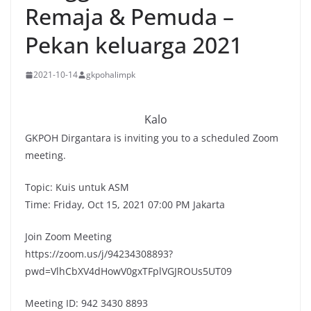
Remaja & Pemuda –
Pekan keluarga 2021
2021-10-14
gkpohalimpk
Kalo
GKPOH Dirgantara is inviting you to a scheduled Zoom
meeting.
Topic: Kuis untuk ASM
Time: Friday, Oct 15, 2021 07:00 PM Jakarta
Join Zoom Meeting
https://zoom.us/j/94234308893?
pwd=VlhCbXV4dHowV0gxTFplVGJROUs5UT09
Meeting ID: 942 3430 8893