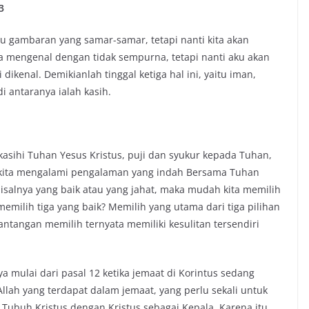
3
u gambaran yang samar-samar, tetapi nanti kita akan
 mengenal dengan tidak sempurna, tetapi nanti aku akan
ikenal. Demikianlah tinggal ketiga hal ini, yaitu iman,
i antaranya ialah kasih.
asihi Tuhan Yesus Kristus, puji dan syukur kepada Tuhan,
 kita mengalami pengalaman yang indah Bersama Tuhan
misalnya yang baik atau yang jahat, maka mudah kita memilih
memilih tiga yang baik? Memilih yang utama dari tiga pilihan
antangan memilih ternyata memiliki kesulitan tersendiri
 mulai dari pasal 12 ketika jemaat di Korintus sedang
lah yang terdapat dalam jemaat, yang perlu sekali untuk
ubuh Kristus dengan Kristus sebagai Kepala. Karena itu