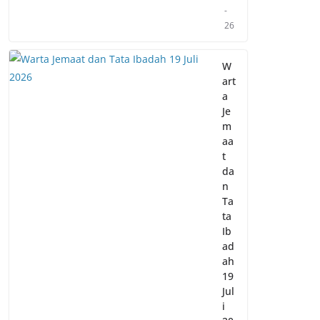
-
26
W
art
a
Je
m
aa
t
da
n
Ta
ta
Ib
ad
ah
19
Jul
i