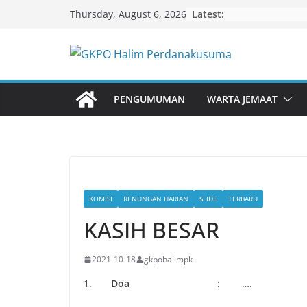
Skip
Latest:
Thursday, August 6, 2026
to
content
PENGUMUMAN
WARTA JEMAAT
KOMISI
RENUNGAN HARIAN
SLIDE
TERBARU
KASIH BESAR
2021-10-18
gkpohalimpk
1.
Doa
: ….