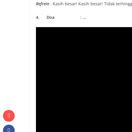
Refrein
: Kasih besar! Kasih besar! Tidak terhing
4. Doa : …