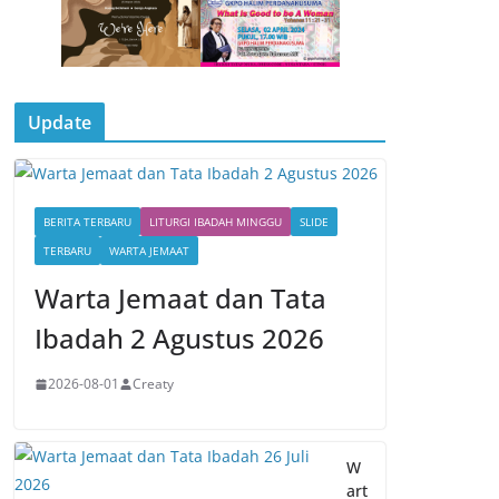
Update
BERITA TERBARU
LITURGI IBADAH MINGGU
SLIDE
TERBARU
WARTA JEMAAT
Warta Jemaat dan Tata
Ibadah 2 Agustus 2026
2026-08-01
Creaty
W
art