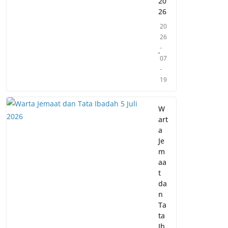
20
26
20
26
-
07
-
19
W
art
a
Je
m
aa
t
da
n
Ta
ta
Ib