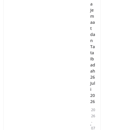
a
Je
m
aa
t
da
n
Ta
ta
Ib
ad
ah
26
Jul
i
20
26
20
26
-
07