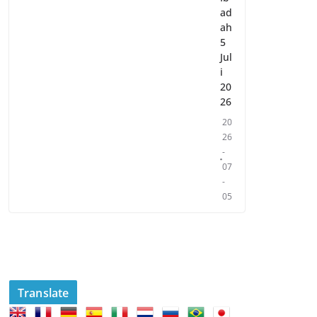
ad
ah
5
Jul
i
20
26
20
26
-
07
-
05
Translate