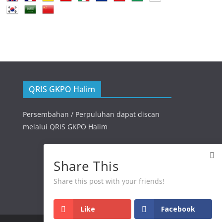
QRIS GKPO Halim
Persembahan / Perpuluhan dapat discan
melalui QRIS GKPO Halim
Share This
Share this post with your friends!
Like
Facebook