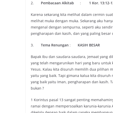
2.
Pembacaan Alkitab
:
1 Kor. 13:12-1
Karena sekarang kita melihat dalam cermin suat
melihat muka dengan muka. Sekarang aku hanya
mengenal dengan sempurna, seperti aku sendiri d
pengharapan dan kasih, dan yang paling besar d
3.
Tema Renungan
:
KASIH BESAR
Bapak Ibu dan saudara-saudara, jemaat yang dik
yang telah mengarunikan hari yang baru untuk
Yesus. Kalau kita disuruh memilih dua pilihan 
yaitu yang baik. Tapi gimana kalua kita disuruh 
yang baik yaitu Iman, pengharapan dan kasih. T
bukan ?
1 Korintus pasal 13 sangat penting memahaminya
ramai dengan mempersoalkan karunia-karunia Al
dikelola dengan baik dalam rangka membangun T