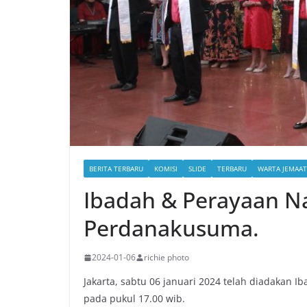
BERITA TERBARU
KOMISI
SLIDE
TERBARU
WARTA JEMAAT
Ibadah & Perayaan N
Perdanakusuma.
2024-01-06
richie photo
Jakarta, sabtu 06 januari 2024 telah diadakan
pada pukul 17.00 wib.