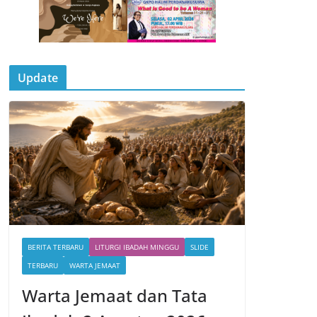
Update
BERITA TERBARU
LITURGI IBADAH MINGGU
SLIDE
TERBARU
WARTA JEMAAT
Warta Jemaat dan Tata