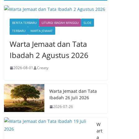
BERITA TERBARU
LITURGI IBADAH MINGGU
SLIDE
TERBARU
WARTA JEMAAT
Warta Jemaat dan Tata
Ibadah 2 Agustus 2026
2026-08-01
Creaty
Warta Jemaat dan Tata
Ibadah 26 Juli 2026
2026-07-26
W
art
a