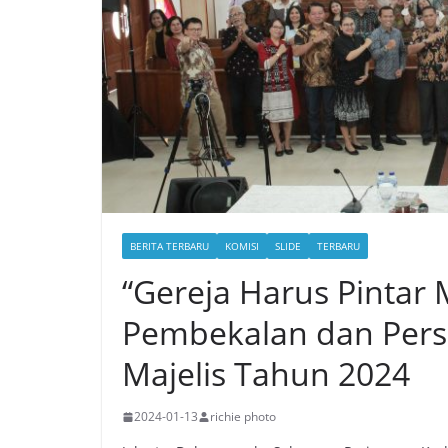
BERITA TERBARU
KOMISI
SLIDE
TERBARU
“Gereja Harus Pintar
Pembekalan dan Pers
Majelis Tahun 2024
2024-01-13
richie photo