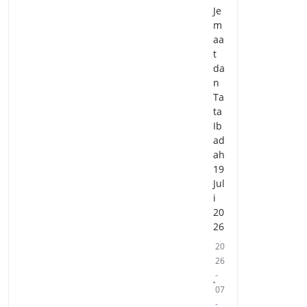
Je
m
aa
t
da
n
Ta
ta
Ib
ad
ah
19
Jul
i
20
26
20
26
-
07
-