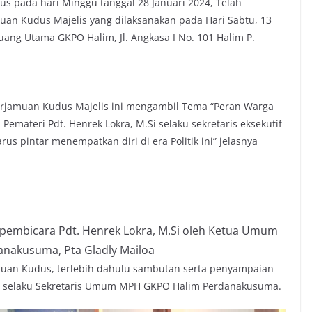
s pada hari Minggu tanggal 28 Januari 2024, Telah
an Kudus Majelis yang dilaksanakan pada Hari Sabtu, 13
uang Utama GKPO Halim, Jl. Angkasa I No. 101 Halim P.
rjamuan Kudus Majelis ini mengambil Tema “Peran Warga
materi Pdt. Henrek Lokra, M.Si selaku sekretaris eksekutif
us pintar menempatkan diri di era Politik ini” jelasnya
pembicara Pdt. Henrek Lokra, M.Si oleh Ketua Umum
nakusuma, Pta Gladly Mailoa
uan Kudus, terlebih dahulu sambutan serta penyampaian
do selaku Sekretaris Umum MPH GKPO Halim Perdanakusuma.