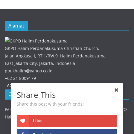
Alamat
GKPO Halim Perdanakusuma Christian Church,
Jalan Angkasa I, RT.1/RW.9, Halim Perdanakusuma,
East Jakarta City, Jakarta, Indonesia
poukhalim@yahoo.co.id
+62 21 8009179
+62 21 8009179
Share This
QRIS GKPO Halim
Share this post with your friends!
Persembahan / Perpuluhan dapat discan melalui QRIS GKPO
Halim
Like